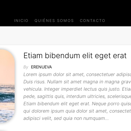
INICIO
QUIÉNES SOMOS
CONTACTO
Etiam bibendum elit eget erat
By
ERENUEVA
Lorem ipsum dolor sit amet, consectetuer adipisci
Duis risus. Nullam sit amet magna in magna grav
vehicula. Integer imperdiet lectus quis justo. Etia
pede, sagittis quis, interdum ultricies, scelerisqu
Etiam bibendum elit eget erat. Neque porro quis
qui dolorem ipsum quia dolor sit amet, consectet
adipisci velit, sed quia non numquam…