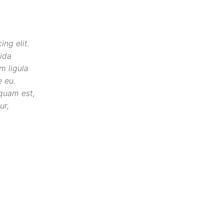
ng elit.
ida
m ligula
e eu.
quam est,
ur,