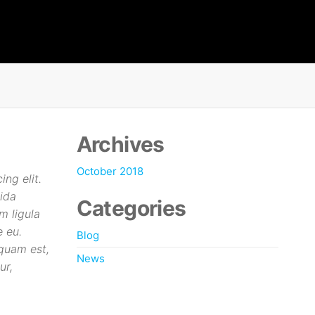
Archives
October 2018
ng elit.
ida
Categories
m ligula
e eu.
Blog
quam est,
News
ur,