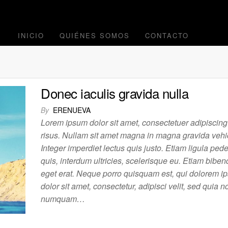
INICIO
QUIÉNES SOMOS
CONTACTO
Donec iaculis gravida nulla
By
ERENUEVA
Lorem ipsum dolor sit amet, consectetuer adipiscing 
risus. Nullam sit amet magna in magna gravida vehi
Integer imperdiet lectus quis justo. Etiam ligula pede,
quis, interdum ultricies, scelerisque eu. Etiam biben
eget erat. Neque porro quisquam est, qui dolorem i
dolor sit amet, consectetur, adipisci velit, sed quia n
numquam…