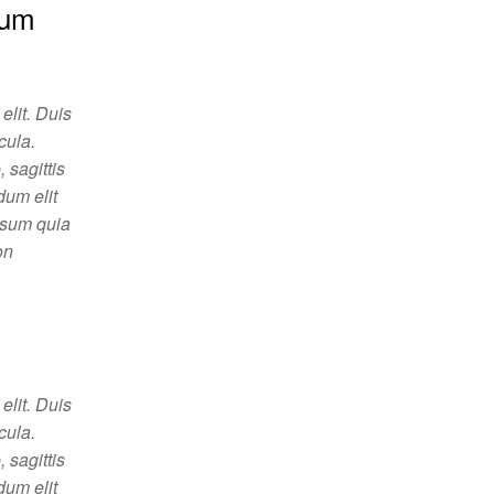
tum
elit. Duis
cula.
 sagittis
dum elit
psum quia
on
elit. Duis
cula.
 sagittis
dum elit