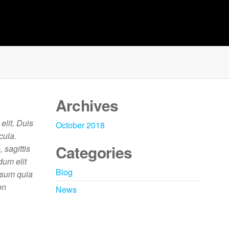
Archives
elit. Duis
October 2018
cula.
Categories
 sagittis
dum elit
Blog
psum quia
on
News